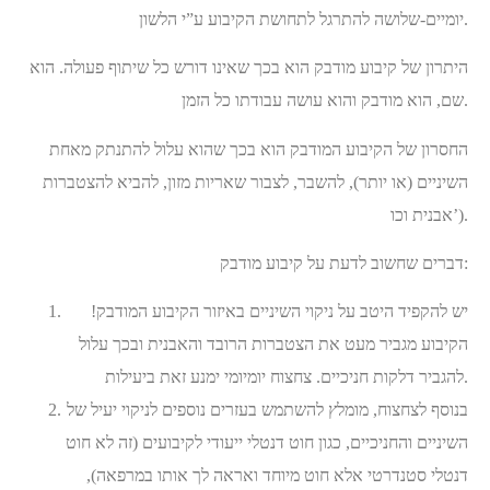
יומיים-שלושה להתרגל לתחושת הקיבוע ע”י הלשון.
היתרון של קיבוע מודבק הוא בכך שאינו דורש כל שיתוף פעולה. הוא
שם, הוא מודבק והוא עושה עבודתו כל הזמן.
החסרון של הקיבוע המודבק הוא בכך שהוא עלול להתנתק מאחת
השיניים (או יותר), להשבר, לצבור שאריות מזון, להביא להצטברות
אבנית וכו’).
דברים שחשוב לדעת על קיבוע מודבק:
יש להקפיד היטב על ניקוי השיניים באיזור הקיבוע המודבק!
הקיבוע מגביר מעט את הצטברות הרובד והאבנית ובכך עלול
להגביר דלקות חניכיים. צחצוח יומיומי ימנע זאת ביעילות.
בנוסף לצחצוח, מומלץ להשתמש בעזרים נוספים לניקוי יעיל של
השיניים והחניכיים, כגון חוט דנטלי ייעודי לקיבועים (זה לא חוט
דנטלי סטנדרטי אלא חוט מיוחד ואראה לך אותו במרפאה),