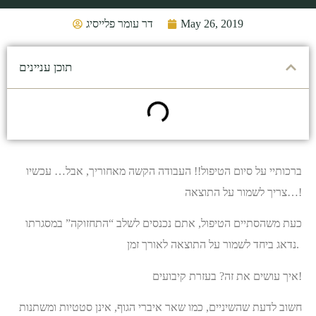
May 26, 2019
דר עומר פלייסיג
תוכן עניינים
ברכותיי על סיום הטיפול!! העבודה הקשה מאחוריך, אבל… עכשיו
צריך לשמור על התוצאה…!
כעת משהסתיים הטיפול, אתם נכנסים לשלב “התחזוקה” במסגרתו
נדאג ביחד לשמור על התוצאה לאורך זמן.
איך עושים את זה? בעזרת קיבועים!
חשוב לדעת שהשיניים, כמו שאר איברי הגוף, אינן סטטיות ומשתנות