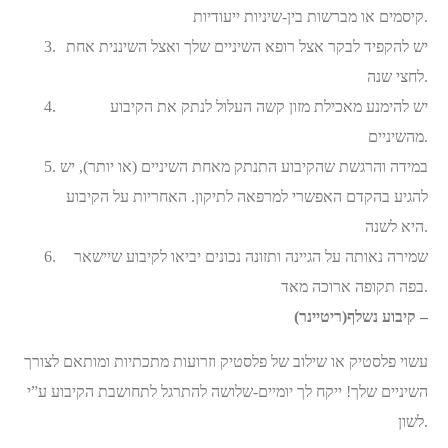
קיסמים או מברשות בין-שיניות ייעודיות.
יש להקפיד לבקר אצל רופא השיניים שלך ואצל השיננית אחת
לחצי שנה.
יש להימנע מאכילת מזון קשה העלול לנתק את הקיבוע
מהשיניים.
במידה והרגשת שהקיבוע התנתק מאחת השיניים (או יותר), יש
להגיע בהקדם האפשרי למרפאה לתיקון. האחריות על הקיבוע
היא לשנה.
שמירה נאותה על הגיינה ותזונה נכונים יביאו לקיבוע שיישאר
בפה תקופה ארוכה מאד.
קיבוע נשלף(ריטיינר) –
עשוי פלסטיק או שילוב של פלסטיק וזרועות מתכתיות ומותאם לצורך
השיניים שלך! ייקח לך יומיים-שלושה להתרגל לתחושבת הקיבוע ע”י
לשון.