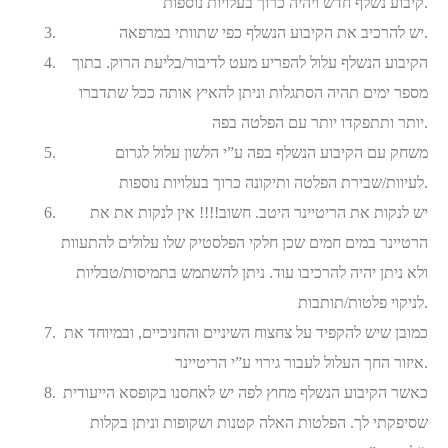
קיבוע נשלף חדש ויהיה כרוך בעלויות נוספות.
יש להרכיב את הקיבוע הנשלף כפי שתוותי במרפאה.
הקיבוע הנשלף עלול להפריע מעט לדיבור/בליעת הרוק. בתוך
מספר ימים תהיה הסתגלות וניתן להאיץ אותה ככל שתדברו
יותר ותתפקדו יותר עם הפלטה בפה.
משחק עם הקיבוע הנשלף בפה ע”י הלשון עלול לגרום
לעיוות/שבירת הפלטה ותיקונה כרוך בעלויות נוספות.
יש לנקות את הריטיינר היטב. חשוב!!!! אין לנקות את את
הרטיינר במים חמים שכן חלקי הפלסטיק שלו עלולים להתעוות
ולא ניתן יהיה להרכיבו עוד. ניתן להשתמש בתמיסות/טבליות
לניקוי פלטות/תותבות.
כמובן שיש להקפיד על צחצוח השיניים והחניכיים, ובמיוחד את
איזור החך העלול לעבור גירוי ע”י הריטיינר.
כאשר הקיבוע הנשלף מחוץ לפה יש לאחסנו בקופסא הייעודית
שסיפקתי לך. הפלטות האלה קטנות ושקופות וניתן בקלות