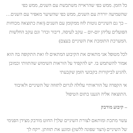
כל הזמן. ממש כפי שהראייה משתבשת עם השנים, ממש כפי
שהשמיעה יורדת עם השנים, ממש כפי שהשיער מאפיר עם השנים…
– כך גם השיניים נוטות לזוז ממקומן עם השנים (זאת כתוצאה מכוחות
הפועלים עליהן יום-יום – עקב לעיסה, דיבור וכדו’ וגם עקב החלשות
המערכת התומכת את השיניים בעצם).
לכל מטופל אני מתאים את הקיבוע המתאים לו ואת התקופה בה הוא
אמור להשתמש בו. יש להקפיד על הוראות השימוש שהתוותי וכמובן
להגיע לביקורות בקבועי הזמן שקבעתי.
אי הקפדה על הוראותיי עלולה לגרום לתזוזה של השיניים ולאיבוד
התוצאה אליה הגענו בתום הטיפול.
קיבוע מודבק –
עשוי מתכת ומותאם לצורת השיניים שלך! החוט מודבק מצידן הפנימי
של השיניים (הצד שפונה ללשון) ומונע את תזוזתן. ייקח לך