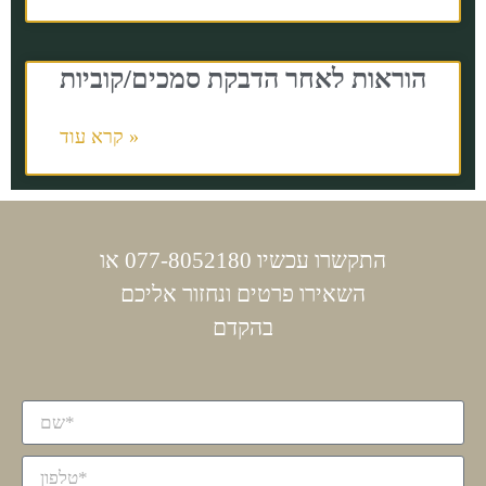
הוראות לאחר הדבקת סמכים/קוביות
קרא עוד »
התקשרו עכשיו 077-8052180 או
השאירו פרטים ונחזור אליכם
בהקדם