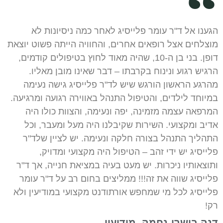
הגענו אל ד"ר עומר פלייסיג לאחר כמה ניסיונות לא
מוצלחים אצל רופאים אחרים, והחוויה הייתה פשוט יוצאת
דופן. בני בן ה-10, שהיה מאוד לחוץ בטיפולים קודמים,
הרגיש רגוע ונינוח בקרבתו – דבר שאינו מובן מאליו.
מהרגע הראשון הורגש שיש לד"ר פלייסיג גישה נעימה
במיוחד לילדים, והטיפול התנהל באווירה רגועה ומרגיעה.
המרפאה עצמה מזמינה, יפה ונעימה, והצוות כולו היה
אדיב ומקצועי. השירות שקיבלנו היה מעל ומעבר, וכל
התהליך התנהל בצורה חלקה ונעימה. יש לציין שלד"ר
פלייסיג יש ידי זהב – הטיפול היה מקצועי ומדויק,
ותוצאותיו ניכרות. יש מעט בעיה במציאת חנייה, אך ד"ר
פלייסיג שווה את זה!!! ממליצים בחום רב על ד"ר עומר
פלייסיג לכל מי שמחפש אורתודנט מקצועי במודיעין ולא
רק!
דנה בושרי-נחמה, מודיעין