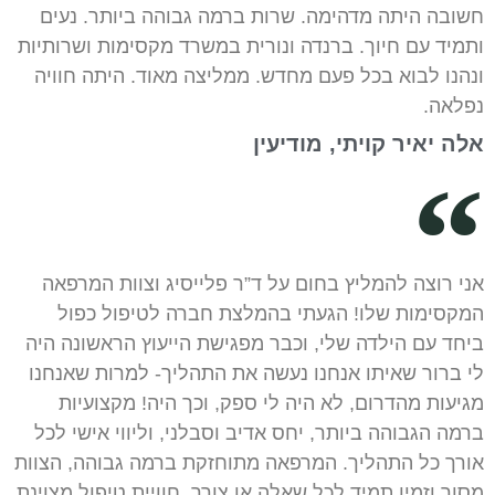
חשובה היתה מדהימה. שרות ברמה גבוהה ביותר. נעים
ותמיד עם חיוך. ברנדה ונורית במשרד מקסימות ושרותיות
ונהנו לבוא בכל פעם מחדש. ממליצה מאוד. היתה חוויה
נפלאה.
אלה יאיר קויתי, מודיעין
אני רוצה להמליץ בחום על ד”ר פלייסיג וצוות המרפאה
המקסימות שלו! הגעתי בהמלצת חברה לטיפול כפול
ביחד עם הילדה שלי, וכבר מפגישת הייעוץ הראשונה היה
לי ברור שאיתו אנחנו נעשה את התהליך- למרות שאנחנו
מגיעות מהדרום, לא היה לי ספק, וכך היה! מקצועיות
ברמה הגבוהה ביותר, יחס אדיב וסבלני, וליווי אישי לכל
אורך כל התהליך. המרפאה מתוחזקת ברמה גבוהה, הצוות
מסור וזמין תמיד לכל שאלה או צורך. חוויית טיפול מצוינת