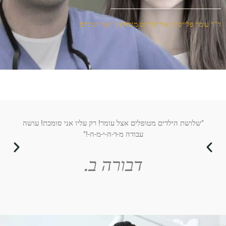
ד"ר עומר פלייסיג | אורתודונט מומחה | יישור שיניים
"שלושת הילדים מטופלים אצל עומר! רק עליו אני סומכת! עושה
"מטו
עבודה מ-ד-ה-י-מ-ה-!"
את 
דבורה ב.