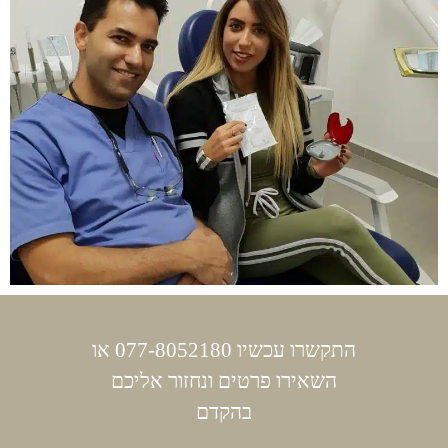
התקשרו עכשיו 077-8052180 או
השאירו פרטים ונחזור אליכם
בהקדם