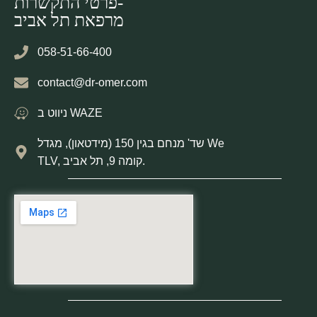
פרטי התקשרות-
מרפאת תל אביב
058-51-66-400
contact@dr-omer.com
ניווט ב WAZE
שד' מנחם בגין 150 (מידטאון), מגדל We
TLV, קומה 9, תל אביב.