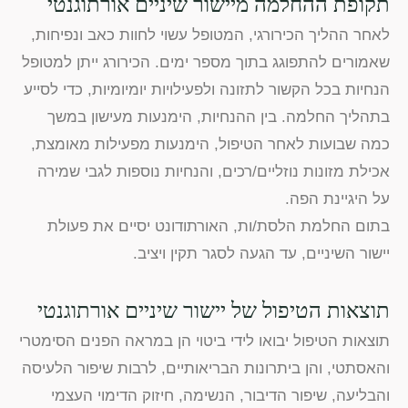
תקופת ההחלמה מיישור שיניים אורתוגנטי
לאחר ההליך הכירורגי, המטופל עשוי לחוות כאב ונפיחות,
שאמורים להתפוגג בתוך מספר ימים. הכירורג ייתן למטופל
הנחיות בכל הקשור לתזונה ולפעילויות יומיומיות, כדי לסייע
בתהליך החלמה. בין ההנחיות, הימנעות מעישון במשך
כמה שבועות לאחר הטיפול, הימנעות מפעילות מאומצת,
אכילת מזונות נוזליים/רכים, והנחיות נוספות לגבי שמירה
על היגיינת הפה.
בתום החלמת הלסת/ות, האורתודונט יסיים את פעולת
יישור השיניים, עד הגעה לסגר תקין ויציב.
תוצאות הטיפול של יישור שיניים אורתוגנטי
תוצאות הטיפול יבואו לידי ביטוי הן במראה הפנים הסימטרי
והאסתטי, והן ביתרונות הבריאותיים, לרבות שיפור הלעיסה
והבליעה, שיפור הדיבור, הנשימה, חיזוק הדימוי העצמי