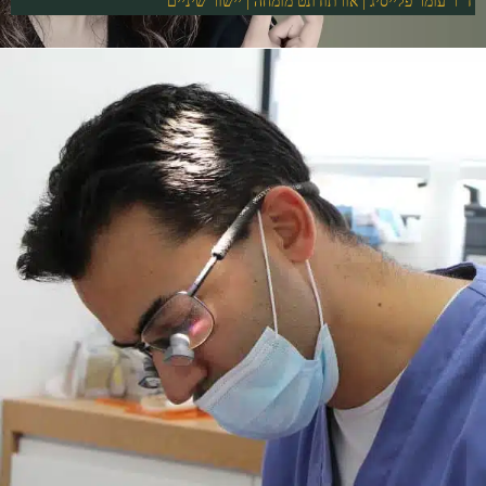
ד"ר עומר פלייסיג | אורתודונט מומחה | יישור שיניים