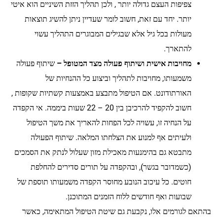
צפיפות העצם גדולה יותר , ולכן תהליך הזזת השיניים הוא איטי
יותר. יחד עם זאת, חשוב לומר שעדיין ניתן להשיג תוצאות
מעולות בכל גיל אלא שבגילים המבוגרים התהליך עשוי
להתארך.
מחויבות אישית ושיתוף פעולה מצד המטופל –
שיתוף פעולה
משמעותו, מחויבות לתהליך וביצוע כל ההנחיות של
האורתודונט. אם הטיפול מתבצע באמצעות קשתיות שקופות ,
חשוב להקפיד להרכיבן בין 20 – 22 שעות ביממה. אי הקפדה
על הנחיה זו, עשויה לכל הפחות להאריך את משך הטיפול
ולעיתים אף למנוע את הצלחתו המלאה. שיתוף הפעולה
מתבטא גם בהימנעות מאכילת מזון שעלול לנתק את הסמכים
(כשמדובר בגשר), ובהקפדה על תורים סדירים להחלפת
חוטים. כל עיכוב הנובע מחוסר הקפדה משמעותו תוספת של
שבועות ואף חודשים ללוח הזמנים המתוכנן.
בהתאם לגורמים אלו, נקבעת גם שיטת הטיפול המתאימה, כאשר