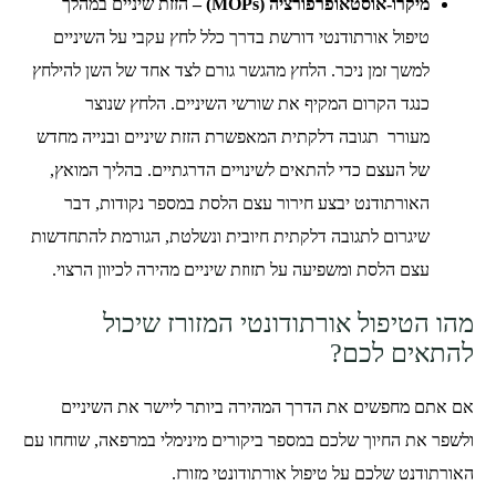
מיקרו-אוסטאופרפורציה (MOPs) –
הזזת שיניים במהלך
טיפול אורתודנטי דורשת בדרך כלל לחץ עקבי על השיניים
למשך זמן ניכר. הלחץ מהגשר גורם לצד אחד של השן להילחץ
כנגד הקרום המקיף את שורשי השיניים. הלחץ שנוצר
מעורר תגובה דלקתית המאפשרת הזזת שיניים ובנייה מחדש
של העצם כדי להתאים לשינויים הדרגתיים. בהליך המואץ,
האורתודנט יבצע חירור עצם הלסת במספר נקודות, דבר
שיגרום לתגובה דלקתית חיובית ונשלטת, הגורמת להתחדשות
עצם הלסת ומשפיעה על תזוזת שיניים מהירה לכיוון הרצוי.
מהו הטיפול אורתודונטי המזורז שיכול
להתאים לכם?
אם אתם מחפשים את הדרך המהירה ביותר ליישר את השיניים
ולשפר את החיוך שלכם במספר ביקורים מינימלי במרפאה, שוחחו עם
האורתודנט שלכם על טיפול אורתודונטי מזורז.