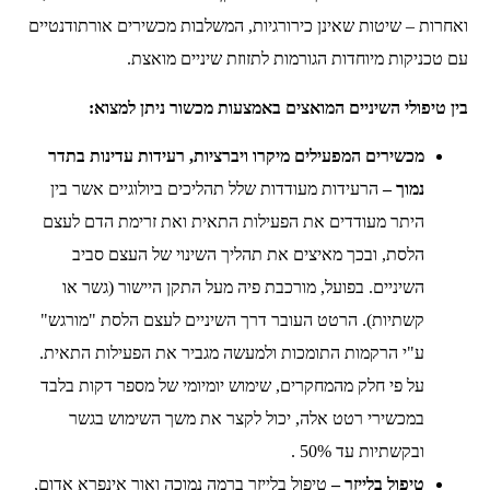
ואחרות – שיטות שאינן כירורגיות, המשלבות מכשירים אורתודנטיים
עם טכניקות מיוחדות הגורמות לתזוזת שיניים מואצת.
בין טיפולי השיניים המואצים באמצעות מכשור ניתן למצוא:
מכשירים המפעילים מיקרו ויברציות, רעידות עדינות בתדר
נמוך –
הרעידות מעודדות שלל תהליכים ביולוגיים אשר בין
היתר מעודדים את הפעילות התאית ואת זרימת הדם לעצם
הלסת, ובכך מאיצים את תהליך השינוי של העצם סביב
השיניים. בפועל, מורכבת פיה מעל התקן היישור (גשר או
קשתיות). הרטט העובר דרך השיניים לעצם הלסת "מורגש"
ע"י הרקמות התומכות ולמעשה מגביר את הפעילות התאית.
על פי חלק מהמחקרים, שימוש יומיומי של מספר דקות בלבד
במכשירי רטט אלה, יכול לקצר את משך השימוש בגשר
ובקשתיות עד 50% .
טיפול בלייזר –
טיפול בלייזר ברמה נמוכה ואור אינפרא אדום,