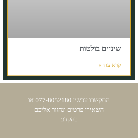
שיניים בולטות
קרא עוד »
התקשרו עכשיו 077-8052180 או
השאירו פרטים ונחזור אליכם
בהקדם