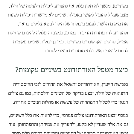
בשיניים). מנשך לא תקין עלול אף להפריע ליכולת הלעיסה של הילד,
מצב שעלול להוביל לקושי באכילה. שיניים לא מיושרות יכולות לשנות
את מיקום הלשון, לפגוע ביכולתו של הילד לבטא צלילים כראוי,
ולהפריע להתפתחות הדיבור. כמו כן, במצב זה עלולה להיגרם שחיקת
אמייל, סדקים ואף שברים בשיניים . כמו כן יכולות שיניים עקומות
לגרום לכאבי ראש בלתי מוסברים וכאבי לסתות.
כיצד מטפל האורתודונט בשיניים עקומות?
בפגישת הייעוץ, האורתודונט יתשאל את ההורים לגבי ההיסטוריה
הרפואית של הילד, יבצע בדיקה של השיניים והלסתות, כמו גם צילום
רנטגן כדי לשלול התפתחות של עששת או מחלות חניכיים אחרות.
בנוסף יבצע האורתודונט צילום פנורמי, כדי לראות את כלל השיניים,
גם את אלה שעדיין לא בקעו, ולהעריך את צמיחתן והתפתחותן. עוד
יבצע האורתודונט סריקה של החניכיים והשיניים בסורק תלת מימד,