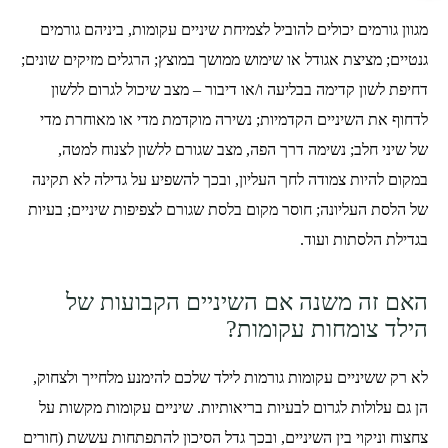
מגוון גורמים יכולים להוביל לצמיחת שיניים עקומות, ביניהם גורמים
גנטיים; מציצת אגודל או שימוש ממושך במוצץ; הרגלים מזיקים שונים;
דחיפת לשון קדימה בבליעה ו/או דיבור – מצב שיכול לגרום ללשון
לדחוף את השיניים הקדמיות; נשירה מוקדמת מדי או מאוחרת מדי
של שיני חלב; נשימה דרך הפה, מצב שגורם ללשון לצנוח למטה,
במקום להיות צמודה לחך העליון, ובכך להשפיע על גדילה לא תקינה
של הלסת העליונה; חוסר מקום בלסת שגורם לצפיפות שיניים; בעיות
בגדילת הלסתות ועוד.
האם זה משנה אם השיניים הקבועות של
הילד צומחות עקומות?
לא רק ששיניים עקומות גורמות לילד שלכם להימנע מלחייך ולצחוק,
הן גם עלולות לגרום לבעיות בריאותיות. שיניים עקומות מקשות על
צחצוח וניקוי בין השיניים, ובכך גדל הסיכון להתפתחות עששת (חורים