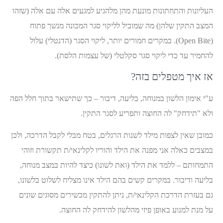
העליונות והתחתונות מונעת מהן מלהגיע למגעים אלה עם אלה (שזהו
המצב התקין שלהן) מה שמוביל לליקוי סגר המכונה מנשך פתוח
(Open Bite). במקרים חמורים יותר, ליקוי הסגר (הדנטלי) עלול
להחמיר עד כדי ליקוי סגר סקלטלי (של עצמות הלסת).
אז איך מטפלים בזה?
ע"י אימון הלשון במנוחה, בליעה, דיבור – כך שתישאר בתוך חלל הפה
ולא "תידחק" לה החוצה ותפריע לסגר התקין.
כמובן שאין לצפות מילד לשנות הרגלים, בטח מבלי לקבל הדרכה, ולכן
במצבים כאלה אני מפנה את הילד והוריו לקלינאי/ת תקשורת וזוהי
התמחותם – ללמד את הילד (ואת לשונו) כיצד להיות במצב מנוחה,
בליעה ודיבור. במקרים קשים בהם הילד אינו מצליח לשלוט בלשונו,
גם בעזרת הדרכת הקלינאי/ת, ניתן להתקין מכשירים מסוגים שונים
על מנת למנוע באופן פיזי מהלשון להידחק לה החוצה.